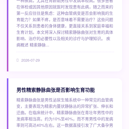
一种疾病，尤其在育龄期男性中发病率较高。很多患者
在体检或因其他原因就医时发现患有此病，随之而来的
第一反应往往是焦虑：这种血管病变是否会影响我的生
育能力？如果不疼，是否意味着不需要治疗？这些问题
不仅关系到患者的身体健康，更直接关系到家庭幸福和
生育计划。本文将深入探讨精索静脉曲张对生育的具体
影响、治疗的必要性以及相关的诊疗与护理知识。 疾
病概述 精索静脉...
2026-07-29
男性精索静脉曲张是否影响生育功能
精索静脉曲张是男性泌尿生殖系统中一种常见的血管病
变，主要表现为精索内蔓状静脉丛的异常扩张、伸长和
迂曲。在临床统计中，精索静脉曲张在青壮年男性中的
发病率相当高，约为10%至40%，而不育男性中的发病
率则可高达40%左右。这一数据直接引发了广大备孕男