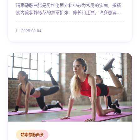
精索静脉曲张是男性泌尿外科中较为常见的疾病，指精
索内蔓状静脉丛的异常扩张、伸长和迂曲。许多患者在
体检或因不育就诊时被发现此病，随即产生疑问：精索
静脉曲张需要手术吗？是否所有患者都必须接受手术治
2026-08-04
疗？事实上，这一问题的答案并非简单的"是"或"否"，而
需要结合症状严重程度、对生育功能的影响、有无并发
症等多方面因素综合判断。本文将从疾病概述、症状分
级、诊断方法、治疗方案（含2026年临床主流治疗思...
精索静脉曲张