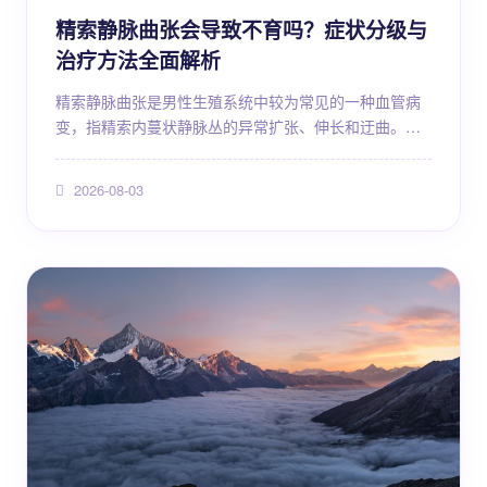
精索静脉曲张会导致不育吗？症状分级与
治疗方法全面解析
精索静脉曲张是男性生殖系统中较为常见的一种血管病
变，指精索内蔓状静脉丛的异常扩张、伸长和迂曲。这
种疾病在普通男性人群中的检出率约为10%～15%，而
在不育男性群体中，其检出率可明显升高，达到25%～
2026-08-03
40%左右。由于精索静脉曲张与男性生育能力之间存在
密切关联，许多患者在确诊后都会关心一个核心问题：
精索静脉曲张会不会导致不育？答案并非简单
的"会"或"不会"，而是需要结合病情严重程度、个体差
异、...